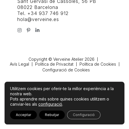
Sant Gervasi de Cassoles, 56 PB
08022 Barcelona
Tel. +34 937 746 912
hola@verveine.es
Copyright © Verveine Atelier 2026
Avís Legal
Política de Privacitat
Política de Cookies
Configuració de Cookies
Utilitzem cookies per oferir-te la millor experiència a la
nostra web.
Pots aprendre més sobre quines cookies utilitzem o
canviar-les als
configuració
.
Acceptar
Rebutjar
Configuració