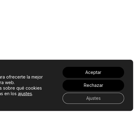
Aceptar
ra ofrecerte la mejor
ra web.
Rechazar
s sobre qué cookies
as en los
ajustes
.
Ajustes